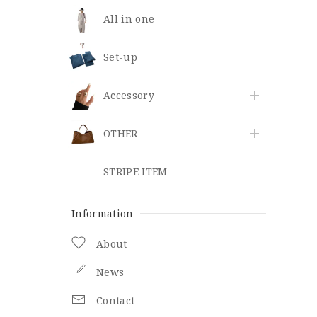
All in one
Set-up
​Accessory
OTHER
STRIPE ITEM
Information
About
News
Contact