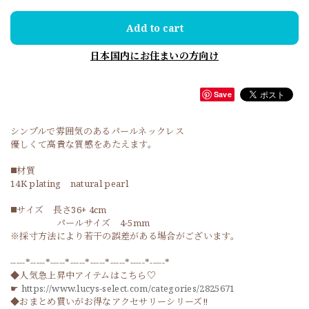
Add to cart
日本国内にお住まいの方向け
Save
シンプルで雰囲気のあるパールネックレス
優しくて高貴な質感をあたえます。
◼️材質
14K plating natural pearl
◼️サイズ 長さ36+ 4cm
パールサイズ 4-5mm
※採寸方法により若干の誤差がある場合がございます。
-----*-----*-----*-----*-----*-----*-----*-----*
◆人気急上昇中アイテムはこちら♡
☛
https://www.lucys-select.com/categories/2825671
◆おまとめ買いがお得なアクセサリーシリーズ‼