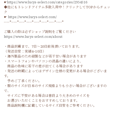
☛
https://www.lucys-select.com/categories/2954516
◆他にもトレンドアイテム多数入荷中！クリックしてTOPからチェッ
ク
☛
https://www.lucys-select.com/
-----*-----*-----*-----*-----*-----*-----*-----*
ご購入の際は必ずショップ説明をご覧ください
https://www.lucys-select.com/about
・商品到着まで、7日～20日前後頂いております。
（発送目安：実績4~10日）
・海外製品のため縫製などが若干甘い場合があります
・スマートフォンやパソコンの液晶の違いにより、
商品の色味に若干の差が出てくる場合があります
・発送の時期によってはデザイン仕様の変更がある場合がございま
す。
予めご了承ください。
・服のサイズが日本のサイズ規格よりも小さい場合がございますの
で、
サイズに不安がある場合は普段より大きめのサイズを
お選びいただくことをおすすめしております。
商品説明欄に記載しているサイズ目安をご参考ください。