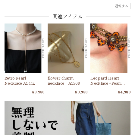
通報する
関連アイテム
Retro Pearl
flower charm
Leopard Heart
Necklace A1442
necklace A1569
Necklace +Pearl
Multilayer Choker
¥3,980
¥3,980
¥4,980
A1777