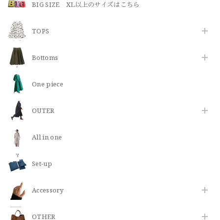
BIG SIZE XL以上のサイズはこちら
TOPS
Bottoms
One piece
OUTER
All in one
Set-up
​Accessory
OTHER