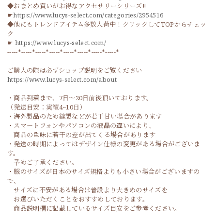
◆おまとめ買いがお得なアクセサリーシリーズ‼
☛
https://www.lucys-select.com/categories/2954516
◆他にもトレンドアイテム多数入荷中！クリックしてTOPからチェッ
ク
☛
https://www.lucys-select.com/
-----*-----*-----*-----*-----*-----*-----*-----*
ご購入の際は必ずショップ説明をご覧ください
https://www.lucys-select.com/about
・商品到着まで、7日～20日前後頂いております。
（発送目安：実績4~10日）
・海外製品のため縫製などが若干甘い場合があります
・スマートフォンやパソコンの液晶の違いにより、
商品の色味に若干の差が出てくる場合があります
・発送の時期によってはデザイン仕様の変更がある場合がございま
す。
予めご了承ください。
・服のサイズが日本のサイズ規格よりも小さい場合がございますの
で、
サイズに不安がある場合は普段より大きめのサイズを
お選びいただくことをおすすめしております。
商品説明欄に記載しているサイズ目安をご参考ください。