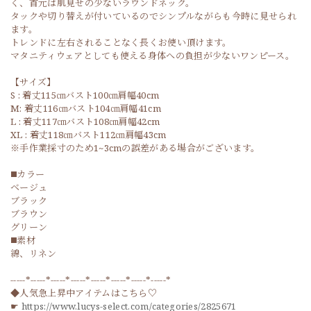
く、首元は肌見せの少ないラウンドネック。
タックや切り替えが付いているのでシンプルながらも今時に見せられ
ます。
トレンドに左右されることなく長くお使い頂けます。
マタニティウェアとしても使える身体への負担が少ないワンピース。
【サイズ】
S : 着丈115㎝バスト100㎝肩幅40cm
M: 着丈116㎝バスト104㎝肩幅41cm
L : 着丈117㎝バスト108㎝肩幅42cm
XL : 着丈118㎝バスト112㎝肩幅43cm
※手作業採寸のため1~3cmの誤差がある場合がございます。
◼️カラー
ベージュ
ブラック
ブラウン
グリーン
◼️素材
綿、リネン
-----*-----*-----*-----*-----*-----*-----*-----*
◆人気急上昇中アイテムはこちら♡
☛
https://www.lucys-select.com/categories/2825671