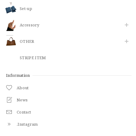
Set-up
​Accessory
OTHER
STRIPE ITEM
Information
About
News
Contact
.Instagram