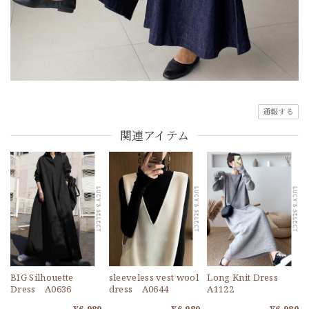
通報する
関連アイテム
BIG Silhouette
sleeveless vest wool
Long Knit Dress
Dress A0636
dress A0644
A1122