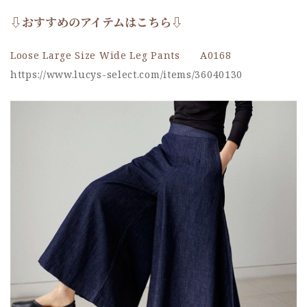
⇩おすすめのアイテムはこちら⇩
Loose Large Size Wide Leg Pants A0168
https://www.lucys-select.com/items/36040130