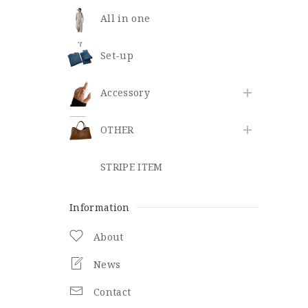
All in one
Set-up
​Accessory
OTHER
STRIPE ITEM
Information
About
News
Contact