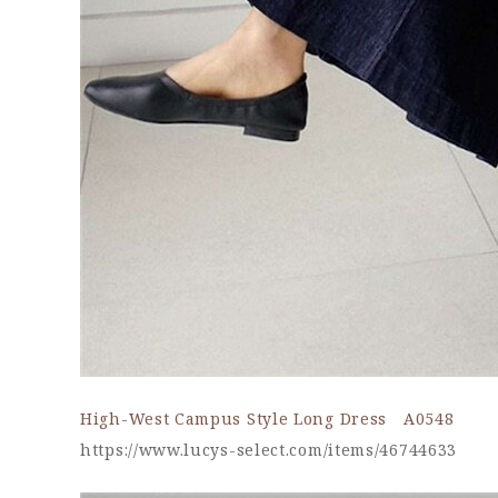
High-West Campus Style Long Dress A0548
https://www.lucys-select.com/items/46744633