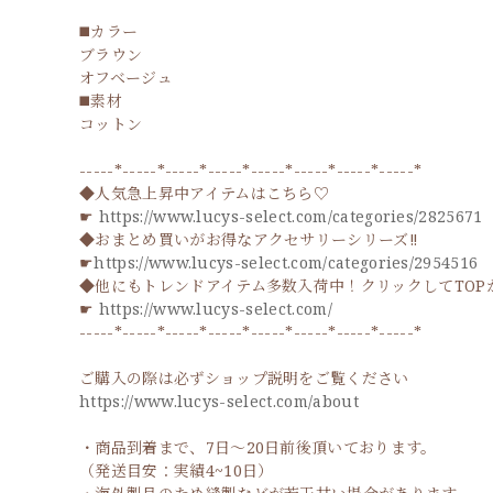
◼️カラー
ブラウン
オフベージュ
◼️素材
コットン
-----*-----*-----*-----*-----*-----*-----*-----*
◆人気急上昇中アイテムはこちら♡
☛
https://www.lucys-select.com/categories/2825671
◆おまとめ買いがお得なアクセサリーシリーズ‼
☛
https://www.lucys-select.com/categories/2954516
◆他にもトレンドアイテム多数入荷中！クリックしてTOP
☛
https://www.lucys-select.com/
-----*-----*-----*-----*-----*-----*-----*-----*
ご購入の際は必ずショップ説明をご覧ください
https://www.lucys-select.com/about
・商品到着まで、7日～20日前後頂いております。
（発送目安：実績4~10日）