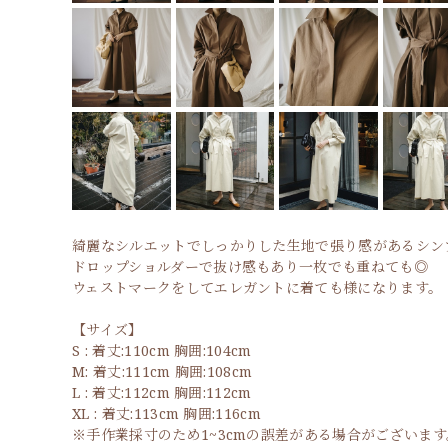
綺麗なシルエットでしっかりした生地で張り感があるシン
ドロップショルダーで抜け感もあり一枚でも重ねても◎
ウェストマークをしてエレガントに着ても様になります。
【サイズ】
S : 着丈:110cm 胸囲:104cm
M: 着丈:111cm 胸囲:108cm
L : 着丈:112cm 胸囲:112cm
XL : 着丈:113cm 胸囲:116cm
※手作業採寸のため1~3cmの誤差がある場合がございます