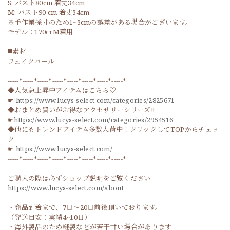
S: バスト80cm 着丈34cm
M: バスト90 cm 着丈34cm
※手作業採寸のため1~3cmの誤差がある場合がございます。
モデル：170㎝M着用
◼️素材
フェイクパール
-----*-----*-----*-----*-----*-----*-----*-----*
◆人気急上昇中アイテムはこちら♡
☛
https://www.lucys-select.com/categories/2825671
◆おまとめ買いがお得なアクセサリーシリーズ‼
☛
https://www.lucys-select.com/categories/2954516
◆他にもトレンドアイテム多数入荷中！クリックしてTOPからチェッ
ク
☛
https://www.lucys-select.com/
-----*-----*-----*-----*-----*-----*-----*-----*
ご購入の際は必ずショップ説明をご覧ください
https://www.lucys-select.com/about
・商品到着まで、7日～20日前後頂いております。
（発送目安：実績4~10日）
・海外製品のため縫製などが若干甘い場合があります