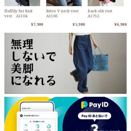
fluffily fur knit
Rétro V neck vest
back-slit vest
vest A1104
A1166
A1752
¥7,980
¥5,980
¥6,980