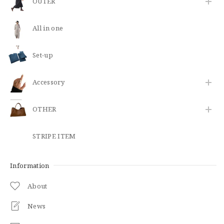
OUTER
All in one
Set-up
​Accessory
OTHER
STRIPE ITEM
Information
About
News