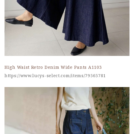
High Waist Retro Denim Wide Pants A1103
https://www.lucys-select.com/items/79565781