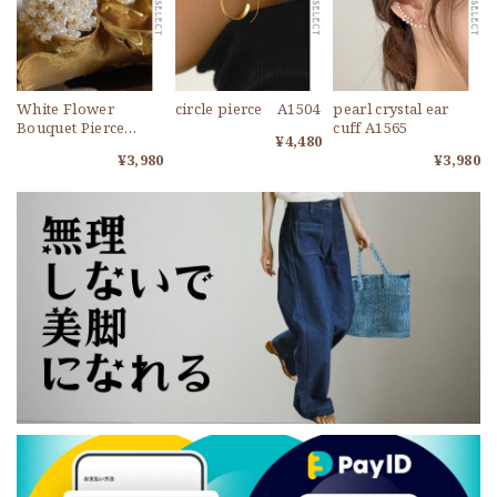
White Flower
circle pierce A1504
pearl crystal ear
Bouquet Pierce
cuff A1565
¥4,480
A1112
¥3,980
¥3,980