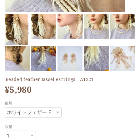
Beaded feather tassel earrings A1221
¥5,980
種類
数量