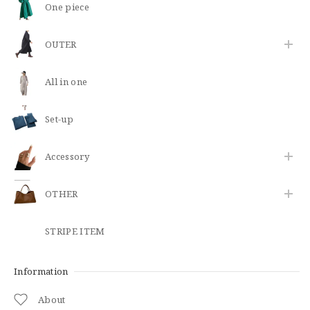
One piece
OUTER
All in one
Set-up
​Accessory
OTHER
STRIPE ITEM
Information
About