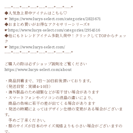
-----*-----*-----*-----*-----*-----*-----*-----*
◆人気急上昇中アイテムはこちら♡
☛
https://www.lucys-select.com/categories/2825671
◆おまとめ買いがお得なアクセサリーシリーズ‼
☛
https://www.lucys-select.com/categories/2954516
◆他にもトレンドアイテム多数入荷中！クリックしてTOPからチェッ
ク
☛
https://www.lucys-select.com/
-----*-----*-----*-----*-----*-----*-----*-----*
ご購入の際は必ずショップ説明をご覧ください
https://www.lucys-select.com/about
・商品到着まで、7日～20日前後頂いております。
（発送目安：実績4~10日）
・海外製品のため縫製などが若干甘い場合があります
・スマートフォンやパソコンの液晶の違いにより、
商品の色味に若干の差が出てくる場合があります
・発送の時期によってはデザイン仕様の変更がある場合がございま
す。
予めご了承ください。
・服のサイズが日本のサイズ規格よりも小さい場合がございますの
で、