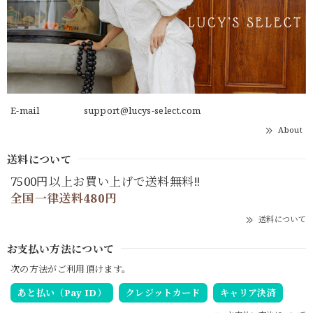
E-mail
support@lucys-select.com
About
送料について
7500円以上お買い上げで送料無料‼
全国一律送料480円
送料について
お支払い方法について
次の方法がご利用頂けます。
あと払い（Pay ID）
クレジットカード
キャリア決済