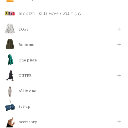
BIG SIZE XL以上のサイズはこちら
TOPS
Bottoms
One piece
OUTER
All in one
Set-up
​Accessory