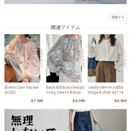
通報する
関連アイテム
flower lace blouse
Back Ribbon Design
candy sleeve ruffle
A1022
Long Sleeve Blouse
striped shirt A1774
A1771
¥7,980
¥6,980
¥8,980