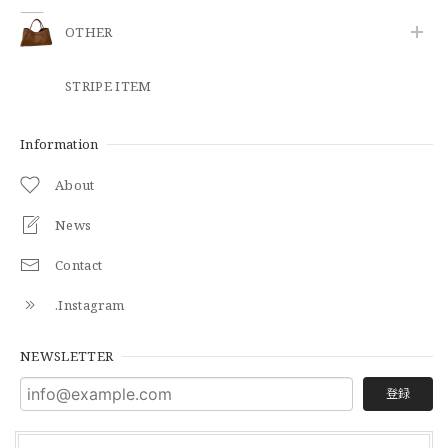
OTHER
STRIPE ITEM
Information
About
News
Contact
.Instagram
NEWSLETTER
登録