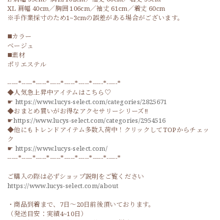
XL 肩幅 40cm／胸囲 106cm／袖丈 61cm／着丈 60cm
※手作業採寸のため1~3cmの誤差がある場合がございます。
◼️カラー
ベージュ
◼️素材
ポリエステル
-----*-----*-----*-----*-----*-----*-----*-----*
◆人気急上昇中アイテムはこちら♡
☛
https://www.lucys-select.com/categories/2825671
◆おまとめ買いがお得なアクセサリーシリーズ‼
☛
https://www.lucys-select.com/categories/2954516
◆他にもトレンドアイテム多数入荷中！クリックしてTOPからチェッ
ク
☛
https://www.lucys-select.com/
-----*-----*-----*-----*-----*-----*-----*-----*
ご購入の際は必ずショップ説明をご覧ください
https://www.lucys-select.com/about
・商品到着まで、7日～20日前後頂いております。
（発送目安：実績4~10日）