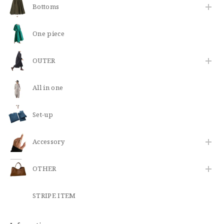
Bottoms
One piece
OUTER
All in one
Set-up
​Accessory
OTHER
STRIPE ITEM