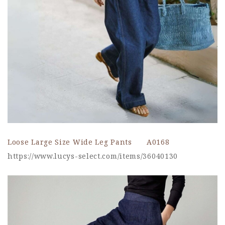
Loose Large Size Wide Leg Pants A0168
https://www.lucys-select.com/items/36040130