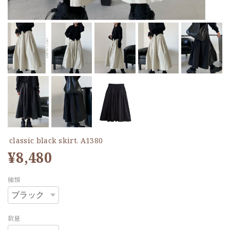
classic black skirt. A1380
¥8,480
種類
数量