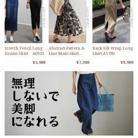
Stretch Pencil Long
Abstract Pattern A-
Back Slit Wrap Long
Denim Skirt A0935
Line Maxi Skirt
Skirt A1786
A1772
¥5,980
¥7,980
¥9,980