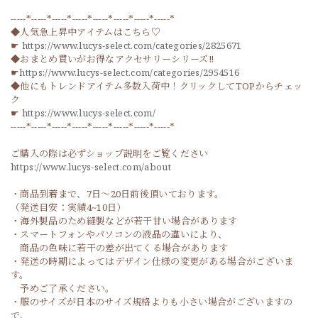
-----*-----*-----*-----*-----*-----*-----*-----*
◆人気急上昇中アイテムはこちら♡
☛
https://www.lucys-select.com/categories/2825671
◆おまとめ買いがお得なアクセサリーシリーズ‼
☛
https://www.lucys-select.com/categories/2954516
◆他にもトレンドアイテム多数入荷中！クリックしてTOPからチェッ
ク
☛
https://www.lucys-select.com/
-----*-----*-----*-----*-----*-----*-----*-----*
ご購入の際は必ずショップ説明をご覧ください
https://www.lucys-select.com/about
・商品到着まで、7日～20日前後頂いております。
（発送目安：実績4~10日）
・海外製品のため縫製などが若干甘い場合があります
・スマートフォンやパソコンの液晶の違いにより、
商品の色味に若干の差が出てくる場合があります
・発送の時期によってはデザイン仕様の変更がある場合がございま
す。
予めご了承ください。
・服のサイズが日本のサイズ規格よりも小さい場合がございますの
で、