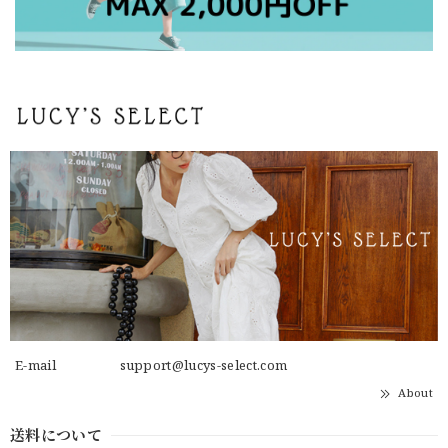
E-mail
support@lucys-select.com
About
送料について