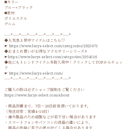
◼️カラー
ブルー×ブラック
◼️素材
ポリエステル
デニム
-----*-----*-----*-----*-----*-----*-----*-----*
◆人気急上昇中アイテムはこちら♡
☛
https://www.lucys-select.com/categories/2825671
◆おまとめ買いがお得なアクセサリーシリーズ‼
☛
https://www.lucys-select.com/categories/2954516
◆他にもトレンドアイテム多数入荷中！クリックしてTOPからチェッ
ク
☛
https://www.lucys-select.com/
-----*-----*-----*-----*-----*-----*-----*-----*
ご購入の際は必ずショップ説明をご覧ください
https://www.lucys-select.com/about
・商品到着まで、7日～20日前後頂いております。
（発送目安：実績4~10日）
・海外製品のため縫製などが若干甘い場合があります
・スマートフォンやパソコンの液晶の違いにより、
商品の色味に若干の差が出てくる場合があります