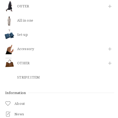
OUTER
All in one
Set-up
​Accessory
OTHER
STRIPE ITEM
Information
About
News