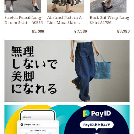
Stretch Pencil Long
Abstract Pattern A-
Back Slit Wrap Long
Denim Skirt A0935
Line Maxi Skirt
Skirt A1786
A1772
¥5,980
¥7,980
¥9,980