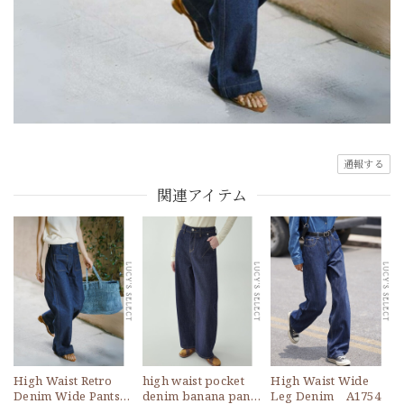
通報する
関連アイテム
High Waist Retro
high waist pocket
High Waist Wide
Denim Wide Pants
denim banana pants
Leg Denim A1754