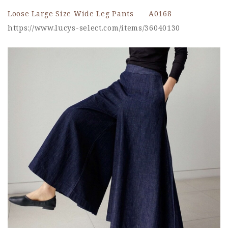
Loose Large Size Wide Leg Pants A0168
https://www.lucys-select.com/items/36040130