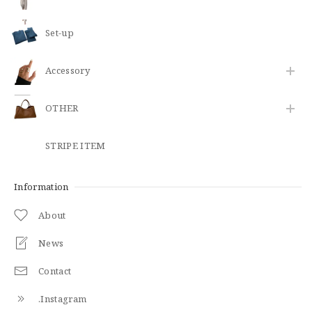
Set-up
​Accessory
OTHER
STRIPE ITEM
Information
About
News
Contact
.Instagram