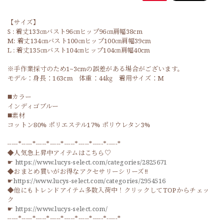
【サイズ】
S : 着丈133㎝バスト96㎝ヒップ96㎝肩幅38cm
M: 着丈134㎝バスト100㎝ヒップ100㎝肩幅39cm
L : 着丈135㎝バスト104㎝ヒップ104㎝肩幅40cm
※手作業採寸のため1~3cmの誤差がある場合がございます。
モデル：身長：163cm 体重：44㎏ 着用サイズ：M
◼️カラー
インディゴブルー
◼️素材
コットン80% ポリエステル17% ポリウレタン3%
-----*-----*-----*-----*-----*-----*-----*-----*
◆人気急上昇中アイテムはこちら♡
☛
https://www.lucys-select.com/categories/2825671
◆おまとめ買いがお得なアクセサリーシリーズ‼
☛
https://www.lucys-select.com/categories/2954516
◆他にもトレンドアイテム多数入荷中！クリックしてTOPからチェッ
ク
☛
https://www.lucys-select.com/
-----*-----*-----*-----*-----*-----*-----*-----*