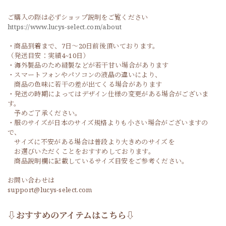
ご購入の際は必ずショップ説明をご覧ください
https://www.lucys-select.com/about
・商品到着まで、7日～20日前後頂いております。
（発送目安：実績4~10日）
・海外製品のため縫製などが若干甘い場合があります
・スマートフォンやパソコンの液晶の違いにより、
商品の色味に若干の差が出てくる場合があります
・発送の時期によってはデザイン仕様の変更がある場合がございま
す。
予めご了承ください。
・服のサイズが日本のサイズ規格よりも小さい場合がございますの
で、
サイズに不安がある場合は普段より大きめのサイズを
お選びいただくことをおすすめしております。
商品説明欄に記載しているサイズ目安をご参考ください。
お問い合わせは
support@lucys-select.com
⇩おすすめのアイテムはこちら⇩