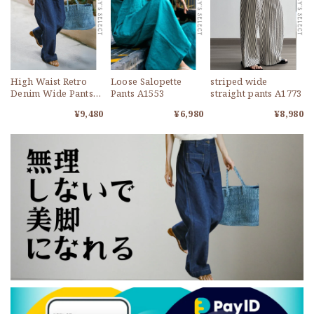
High Waist Retro
Loose Salopette
striped wide
Denim Wide Pants
Pants A1553
straight pants A1773
A1103
¥9,480
¥6,980
¥8,980