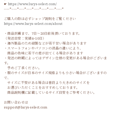
☛
https://www.lucys-select.com/
-----*-----*-----*-----*-----*-----*-----*-----*
ご購入の際は必ずショップ説明をご覧ください
https://www.lucys-select.com/about
・商品到着まで、7日～20日前後頂いております。
（発送目安：実績4~10日）
・海外製品のため縫製などが若干甘い場合があります
・スマートフォンやパソコンの液晶の違いにより、
商品の色味に若干の差が出てくる場合があります
・発送の時期によってはデザイン仕様の変更がある場合がございま
す。
予めご了承ください。
・服のサイズが日本のサイズ規格よりも小さい場合がございますの
で、
サイズに不安がある場合は普段より大きめのサイズを
お選びいただくことをおすすめしております。
商品説明欄に記載しているサイズ目安をご参考ください。
お問い合わせは
support@lucys-select.com