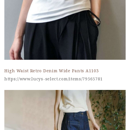
High Waist Retro Denim Wide Pants A1103
https://www.lucys-select.com/items/79565781