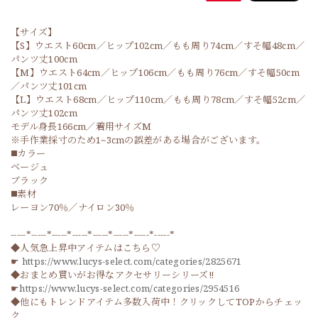
【サイズ】
【S】ウエスト60cm／ヒップ102cm／もも周り74cm／すそ幅48cm／
パンツ丈100cm
【M】ウエスト64cm／ヒップ106cm／もも周り76cm／すそ幅50cm
／パンツ丈101cm
【L】ウエスト68cm／ヒップ110cm／もも周り78cm／すそ幅52cm／
パンツ丈102cm
モデル身長166cm／着用サイズM
※手作業採寸のため1~3cmの誤差がある場合がございます。
◼️カラー
ベージュ
ブラック
◼️素材
レーヨン70％／ナイロン30％
-----*-----*-----*-----*-----*-----*-----*-----*
◆人気急上昇中アイテムはこちら♡
☛
https://www.lucys-select.com/categories/2825671
◆おまとめ買いがお得なアクセサリーシリーズ‼
☛
https://www.lucys-select.com/categories/2954516
◆他にもトレンドアイテム多数入荷中！クリックしてTOPからチェッ
ク