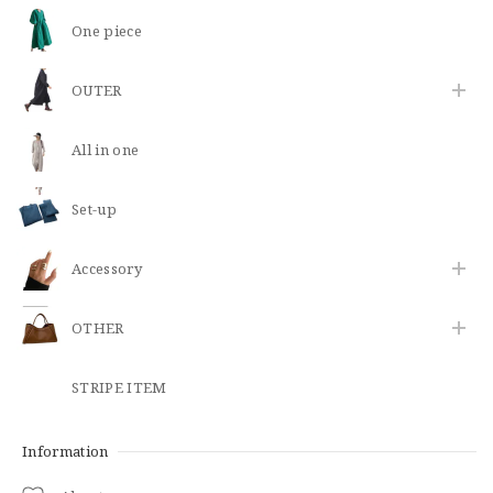
One piece
OUTER
All in one
Set-up
​Accessory
OTHER
STRIPE ITEM
Information