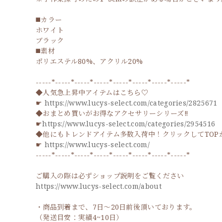
◼️カラー
ホワイト
ブラック
◼️素材
ポリエステル80%、アクリル20%
-----*-----*-----*-----*-----*-----*-----*-----*
◆人気急上昇中アイテムはこちら♡
☛
https://www.lucys-select.com/categories/2825671
◆おまとめ買いがお得なアクセサリーシリーズ‼
☛
https://www.lucys-select.com/categories/2954516
◆他にもトレンドアイテム多数入荷中！クリックしてTOP
☛
https://www.lucys-select.com/
-----*-----*-----*-----*-----*-----*-----*-----*
ご購入の際は必ずショップ説明をご覧ください
https://www.lucys-select.com/about
・商品到着まで、7日～20日前後頂いております。
（発送目安：実績4~10日）