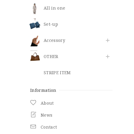
All in one
Set-up
​Accessory
OTHER
STRIPE ITEM
Information
About
News
Contact