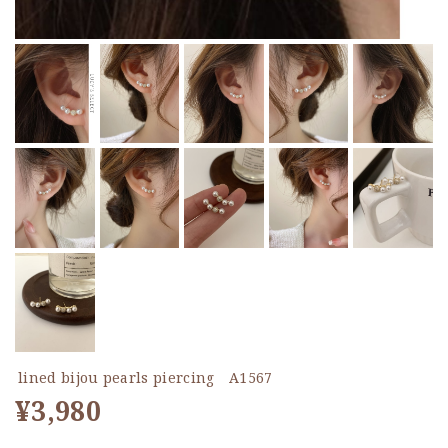
lined bijou pearls piercing A1567
¥3,980