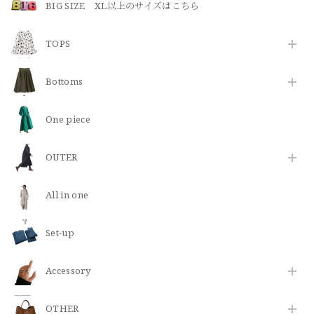
BIG SIZE XL以上のサイズはこちら
TOPS
Bottoms
One piece
OUTER
All in one
Set-up
​Accessory
OTHER