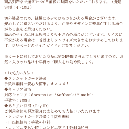
商品到着まで通常7〜20日前後お時間をいただいております。（発送
実績：4〜10日）
海外製品のため、縫製に多少のばらつきがある場合がございます。
安心してご購入いただけるよう、色味やデザインに差異が生じる場合
がある点をご承知ください。
商品のサイズは日本規格よりも小さめの場合がございます。サイズに
不安がある場合は、普段よりワンサイズ大きめをおすすめしておりま
す。商品ページのサイズガイドもご参考ください。
※カートに残しておいた商品は約24時間で消えてしまいますので、お
気に入りのお品はお早目のご購入をお勧め致します。
< お支払い方法 >
◆クレジットカード決済
手数料無料で安心＆簡単。オススメ！
◆キャリア決済
対応キャリア：docomo / au / Softbank / Y!mobile
手数料：300円
◆あと払い決済（Pay ID）
ご利用金額を発送翌月にまとめてお支払いいただけます
・クレジットカード決済：手数料無料
・口座振替時：手数料無料
・コンビニ支払い時：コンビニ支払手数料 350円