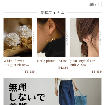
通報する
関連アイテム
White Flower
circle pierce A1504
pearl crystal ear
Bouquet Pierce
cuff A1565
¥4,480
A1112
¥3,980
¥3,980