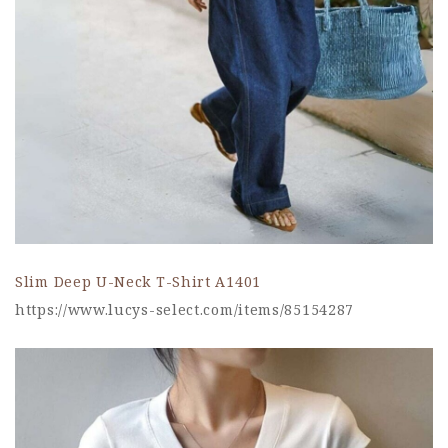
Slim Deep U-Neck T-Shirt A1401
https://www.lucys-select.com/items/85154287