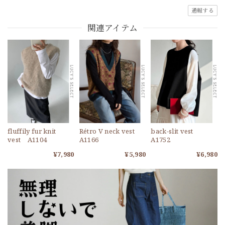
通報する
関連アイテム
fluffily fur knit
Rétro V neck vest
back-slit vest
vest A1104
A1166
A1752
¥7,980
¥5,980
¥6,980