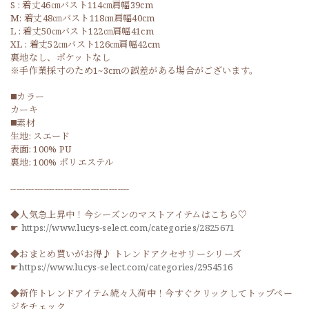
S : 着丈46㎝バスト114㎝肩幅39cm
M: 着丈48㎝バスト118㎝肩幅40cm
L : 着丈50㎝バスト122㎝肩幅41cm
XL : 着丈52㎝バスト126㎝肩幅42cm
裏地なし、ポケットなし
※手作業採寸のため1~3cmの誤差がある場合がございます。
◼️カラー
カーキ
◼️素材
生地: スエード
表面: 100% PU
裏地: 100% ポリエステル
----------------------------------------
◆人気急上昇中！今シーズンのマストアイテムはこちら♡
☛
https://www.lucys-select.com/categories/2825671
◆おまとめ買いがお得♪ トレンドアクセサリーシリーズ
☛
https://www.lucys-select.com/categories/2954516
◆新作トレンドアイテム続々入荷中！今すぐクリックしてトップペー
ジをチェック