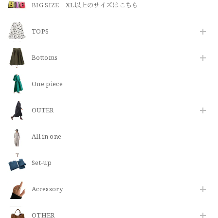
BIG SIZE XL以上のサイズはこちら
TOPS
Bottoms
One piece
OUTER
All in one
Set-up
​Accessory
OTHER