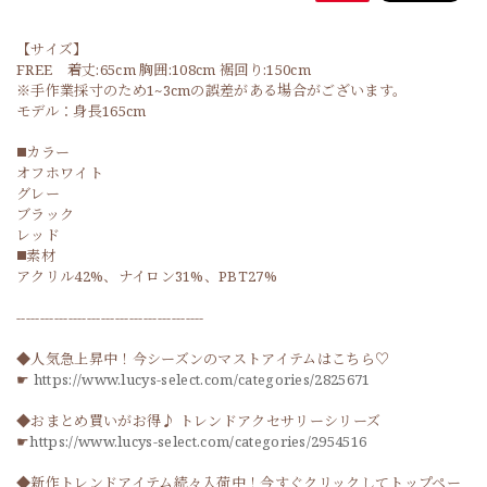
【サイズ】
FREE 着丈:65cm 胸囲:108cm 裾回り:150cm
※手作業採寸のため1~3cmの誤差がある場合がございます。
モデル：身長165cm
◼️カラー
オフホワイト
グレー
ブラック
レッド
◼️素材
アクリル42%、ナイロン31%、PBT27%
----------------------------------------
◆人気急上昇中！今シーズンのマストアイテムはこちら♡
☛
https://www.lucys-select.com/categories/2825671
◆おまとめ買いがお得♪ トレンドアクセサリーシリーズ
☛
https://www.lucys-select.com/categories/2954516
◆新作トレンドアイテム続々入荷中！今すぐクリックしてトップペー