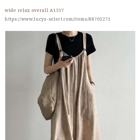
wide relax overall A1557
https://www.lucys-select.com/items/88703271