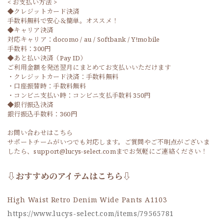
< お支払い方法 >
◆クレジットカード決済
手数料無料で安心＆簡単。オススメ！
◆キャリア決済
対応キャリア：docomo / au / Softbank / Y!mobile
手数料：300円
◆あと払い決済（Pay ID）
ご利用金額を発送翌月にまとめてお支払いいただけます
・クレジットカード決済：手数料無料
・口座振替時：手数料無料
・コンビニ支払い時：コンビニ支払手数料 350円
◆銀行振込決済
銀行振込手数料：360円
お問い合わせはこちら
サポートチームがいつでも対応します。ご質問やご不明点がございま
したら、support@lucys-select.comまでお気軽にご連絡ください！
⇩おすすめのアイテムはこちら⇩
High Waist Retro Denim Wide Pants A1103
https://www.lucys-select.com/items/79565781