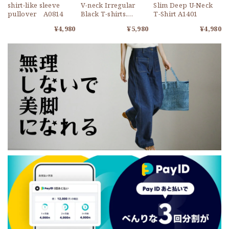
shirt-like sleeve
V-neck Irregular
Slim Deep U-Neck
pullover A0814
Black T-shirts.
T-Shirt A1401
A1043
¥4,980
¥5,980
¥4,980