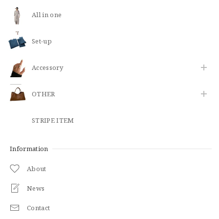
All in one
Set-up
​Accessory
OTHER
STRIPE ITEM
Information
About
News
Contact