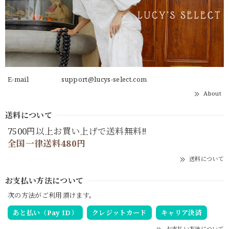
E-mail
support@lucys-select.com
About
送料について
7500円以上お買い上げで送料無料‼
全国一律送料480円
送料について
お支払い方法について
次の方法がご利用頂けます。
あと払い（Pay ID）
クレジットカード
キャリア決済
お支払い方法について