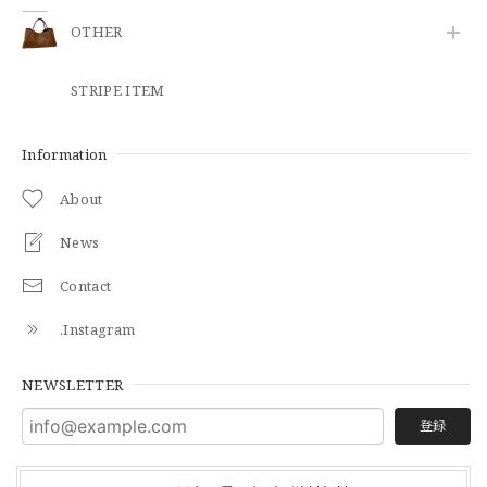
OTHER
STRIPE ITEM
Information
About
News
Contact
.Instagram
NEWSLETTER
登録