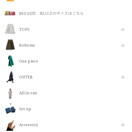
BIG SIZE XL以上のサイズはこちら
TOPS
Bottoms
One piece
OUTER
All in one
Set-up
​Accessory