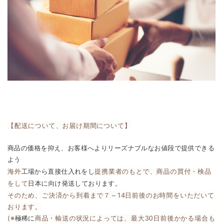
【配送について、お届け期間について】
商品の価格を抑え、お客様へよりリーズナブルなお値段で提供できる
よう
海外
提携業者のもとで、商品の買付・検品
工場から直接仕入れをし
をして
日本に向け発送しております。
そのため、ご決済から到着まで７～14日前後のお時間をいただいて
おります。
(※
商品・輸送の状況によっては、最大30日前後かかる場合も
極稀に