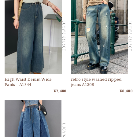
High Waist Denim Wide
retro style washed ripped
Pants A1344
jeans A1308
¥7,480
¥8,480