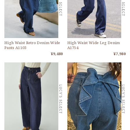
High Waist Retro Denim Wide
High Waist Wide Leg Denim
Pants A1103
A1754
¥9,480
¥7,980