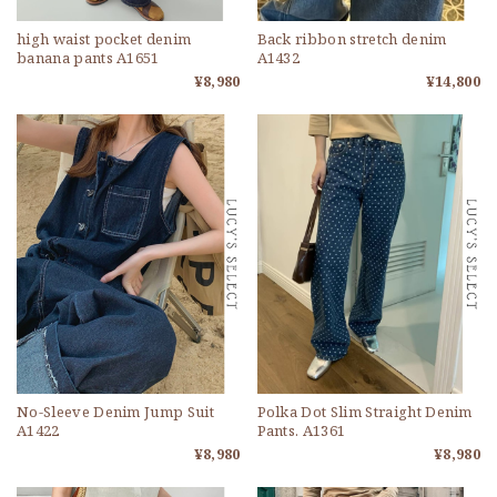
high waist pocket denim
Back ribbon stretch denim
banana pants A1651
A1432
¥8,980
¥14,800
No-Sleeve Denim Jump Suit
Polka Dot Slim Straight Denim
A1422
Pants. A1361
¥8,980
¥8,980