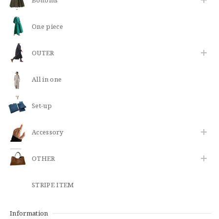
One piece
OUTER
All in one
Set-up
​Accessory
OTHER
STRIPE ITEM
Information