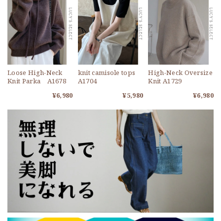
Loose High-Neck
knit camisole tops
High-Neck Oversize
Knit Parka A1678
A1704
Knit A1729
¥6,980
¥5,980
¥6,980