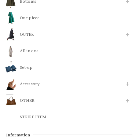
Bottoms
One piece
OUTER
All in one
Set-up
​Accessory
OTHER
STRIPE ITEM
Information