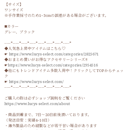
【サイズ】
ワンサイズ
※手作業採寸のため1~3cmの誤差がある場合がございます。
◼️カラー
グレー、ブラック
-----*-----*-----*-----*-----*-----*-----*-----*
◆人気急上昇中アイテムはこちら♡
☛
https://www.lucys-select.com/categories/2825671
◆おまとめ買いがお得なアクセサリーシリーズ‼
☛
https://www.lucys-select.com/categories/2954516
◆他にもトレンドアイテム多数入荷中！クリックしてTOPからチェッ
ク
☛
https://www.lucys-select.com/
-----*-----*-----*-----*-----*-----*-----*-----*
ご購入の際は必ずショップ説明をご覧ください
https://www.lucys-select.com/about
・商品到着まで、7日～20日前後頂いております。
（発送目安：実績4~10日）
・海外製品のため縫製などが若干甘い場合があります