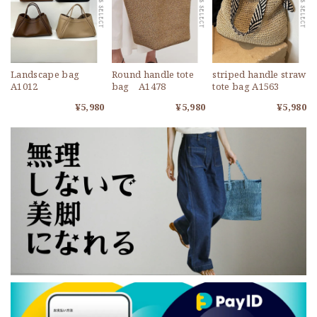
Landscape bag
Round handle tote
striped handle straw
A1012
bag A1478
tote bag A1563
¥5,980
¥5,980
¥5,980