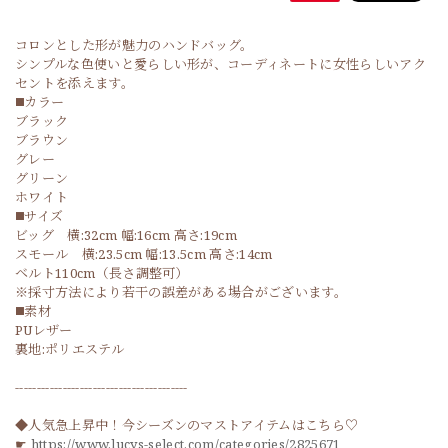
コロンとした形が魅力のハンドバッグ。
シンプルな色使いと愛らしい形が、コーディネートに女性らしいアク
セントを添えます。
◼️カラー
ブラック
ブラウン
グレー
グリーン
ホワイト
◼️サイズ
ビッグ 横:32cm 幅:16cm 高さ:19cm
スモール 横:23.5cm 幅:13.5cm 高さ:14cm
ベルト110cm（長さ調整可）
※採寸方法により若干の誤差がある場合がございます。
◼️素材
PUレザー
裏地:ポリエステル
----------------------------------------
◆人気急上昇中！今シーズンのマストアイテムはこちら♡
☛
https://www.lucys-select.com/categories/2825671