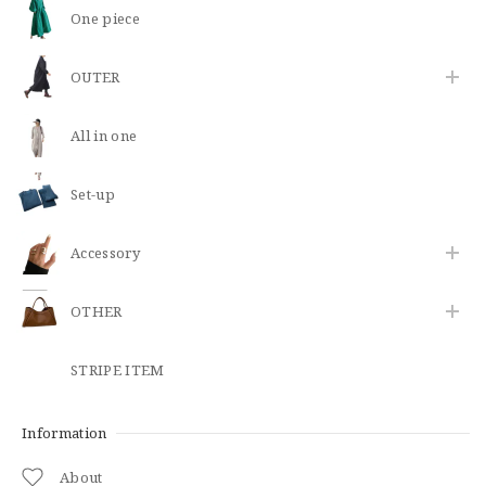
One piece
OUTER
All in one
Set-up
​Accessory
OTHER
STRIPE ITEM
Information
About