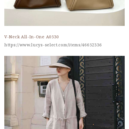
V-Neck All-In-One A0530
https://www.lucys-select.com/items/46652336