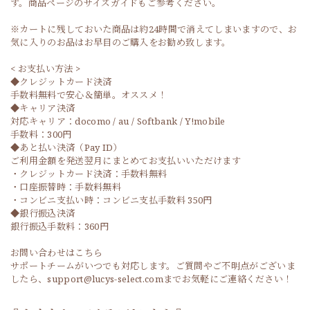
す。商品ページのサイズガイドもご参考ください。
※カートに残しておいた商品は約24時間で消えてしまいますので、お
気に入りのお品はお早目のご購入をお勧め致します。
< お支払い方法 >
◆クレジットカード決済
手数料無料で安心＆簡単。オススメ！
◆キャリア決済
対応キャリア：docomo / au / Softbank / Y!mobile
手数料：300円
◆あと払い決済（Pay ID）
ご利用金額を発送翌月にまとめてお支払いいただけます
・クレジットカード決済：手数料無料
・口座振替時：手数料無料
・コンビニ支払い時：コンビニ支払手数料 350円
◆銀行振込決済
銀行振込手数料：360円
お問い合わせはこちら
サポートチームがいつでも対応します。ご質問やご不明点がございま
したら、support@lucys-select.comまでお気軽にご連絡ください！