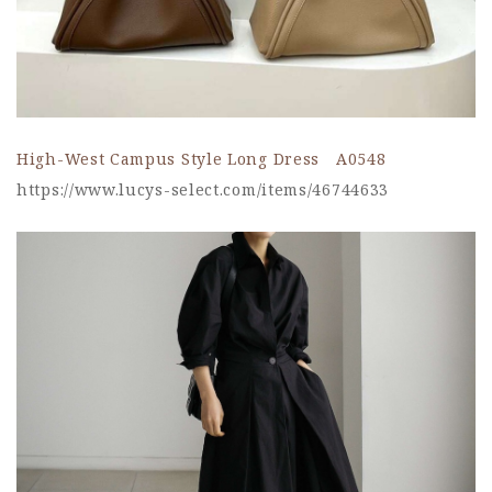
High-West Campus Style Long Dress A0548
https://www.lucys-select.com/items/46744633