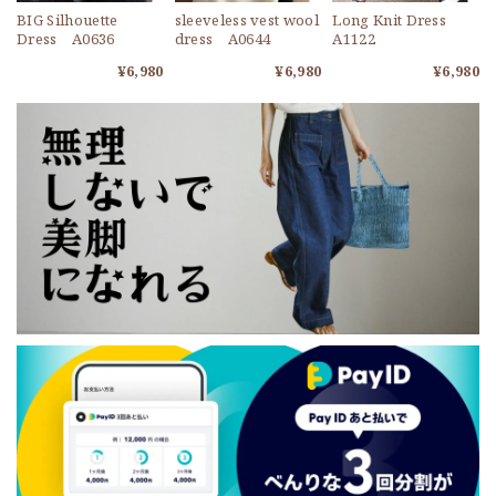
BIG Silhouette
sleeveless vest wool
Long Knit Dress
Dress A0636
dress A0644
A1122
¥6,980
¥6,980
¥6,980