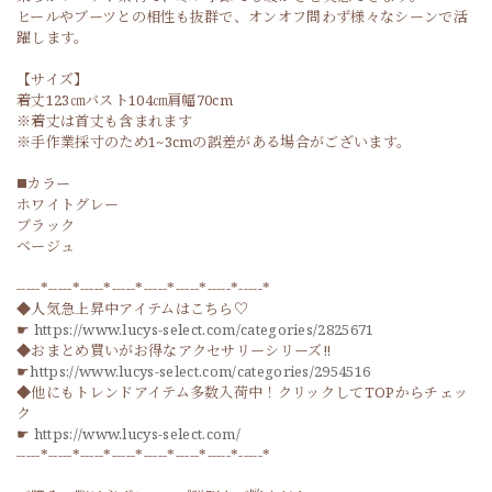
ヒールやブーツとの相性も抜群で、オンオフ問わず様々なシーンで活
躍します。
【サイズ】
着丈123㎝バスト104㎝肩幅70cm
※着丈は首丈も含まれます
※手作業採寸のため1~3cmの誤差がある場合がございます。
◼️カラー
ホワイトグレー
ブラック
ベージュ
-----*-----*-----*-----*-----*-----*-----*-----*
◆人気急上昇中アイテムはこちら♡
☛
https://www.lucys-select.com/categories/2825671
◆おまとめ買いがお得なアクセサリーシリーズ‼
☛
https://www.lucys-select.com/categories/2954516
◆他にもトレンドアイテム多数入荷中！クリックしてTOPからチェッ
ク
☛
https://www.lucys-select.com/
-----*-----*-----*-----*-----*-----*-----*-----*