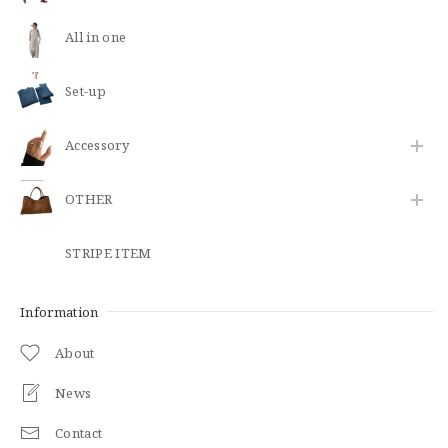
All in one
Set-up
​Accessory
OTHER
STRIPE ITEM
Information
About
News
Contact