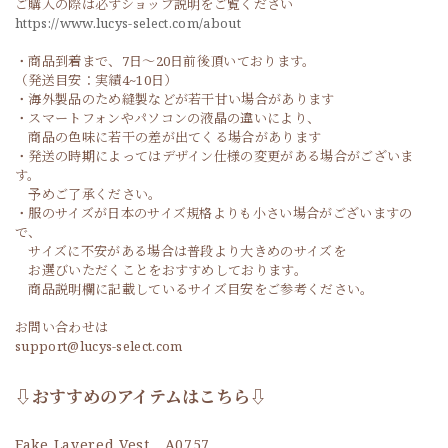
ご購入の際は必ずショップ説明をご覧ください
https://www.lucys-select.com/about
・商品到着まで、7日～20日前後頂いております。
（発送目安：実績4~10日）
・海外製品のため縫製などが若干甘い場合があります
・スマートフォンやパソコンの液晶の違いにより、
商品の色味に若干の差が出てくる場合があります
・発送の時期によってはデザイン仕様の変更がある場合がございま
す。
予めご了承ください。
・服のサイズが日本のサイズ規格よりも小さい場合がございますの
で、
サイズに不安がある場合は普段より大きめのサイズを
お選びいただくことをおすすめしております。
商品説明欄に記載しているサイズ目安をご参考ください。
お問い合わせは
support@lucys-select.com
⇩おすすめのアイテムはこちら⇩
Fake Layered Vest A0757