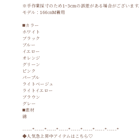
※手作業採寸のため1~3cmの誤差がある場合がございます
モデル：166㎝M着用
◼️カラー
ホワイト
ブラック
ブルー
イエロー
オレンジ
グリーン
ピンク
パープル
ライトベージュ
ライトイエロー
ブラウン
グレー
◼️素材
綿
-----*-----*-----*-----*-----*-----*-----*-----*
◆人気急上昇中アイテムはこちら♡