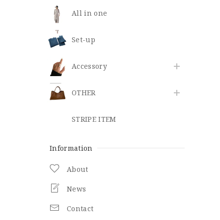
All in one
Set-up
​Accessory
OTHER
STRIPE ITEM
Information
About
News
Contact