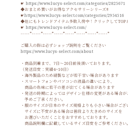
☛
https://www.lucys-select.com/categories/2825671
◆おまとめ買いがお得なアクセサリーシリーズ‼
☛
https://www.lucys-select.com/categories/2954516
◆他にもトレンドアイテム多数入荷中！クリックしてTOP
☛
https://www.lucys-select.com/
-----*-----*-----*-----*-----*-----*-----*-----*
ご購入の際は必ずショップ説明をご覧ください
https://www.lucys-select.com/about
・商品到着まで、7日～20日前後頂いております。
（発送目安：実績4~10日）
・海外製品のため縫製などが若干甘い場合があります
・スマートフォンやパソコンの液晶の違いにより、
商品の色味に若干の差が出てくる場合があります
・発送の時期によってはデザイン仕様の変更がある場合が
予めご了承ください。
・服のサイズが日本のサイズ規格よりも小さい場合がござ
サイズに不安がある場合は普段より大きめのサイズを
お選びいただくことをおすすめしております。
商品説明欄に記載しているサイズ目安をご参考ください