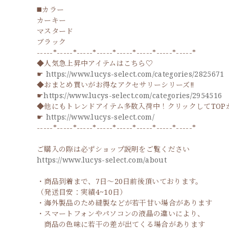
◼️カラー
カーキー
マスタード
ブラック
-----*-----*-----*-----*-----*-----*-----*-----*
◆人気急上昇中アイテムはこちら♡
☛
https://www.lucys-select.com/categories/2825671
◆おまとめ買いがお得なアクセサリーシリーズ‼
☛
https://www.lucys-select.com/categories/2954516
◆他にもトレンドアイテム多数入荷中！クリックしてTOP
☛
https://www.lucys-select.com/
-----*-----*-----*-----*-----*-----*-----*-----*
ご購入の際は必ずショップ説明をご覧ください
https://www.lucys-select.com/about
・商品到着まで、7日～20日前後頂いております。
（発送目安：実績4~10日）
・海外製品のため縫製などが若干甘い場合があります
・スマートフォンやパソコンの液晶の違いにより、
商品の色味に若干の差が出てくる場合があります