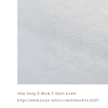
Slim Deep U-Neck T-Shirt A1401
https://www.lucys-select.com/items/85154287