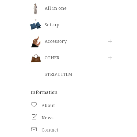
All in one
Set-up
​Accessory
OTHER
STRIPE ITEM
Information
About
News
Contact