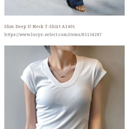
Slim Deep U-Neck T-Shirt A1401
https://www.lucys-select.com/items/85154287