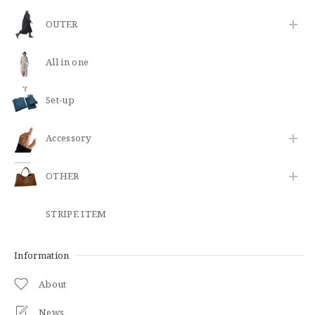
OUTER
All in one
Set-up
​Accessory
OTHER
STRIPE ITEM
Information
About
News