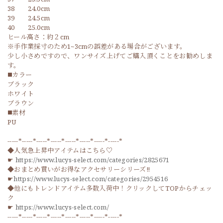
38 24.0cm
39 24.5cm
40 25.0cm
ヒール高さ：約２cm
※手作業採寸のため1~3cmの誤差がある場合がございます。
少し小さめですので、ワンサイズ上げてご購入頂くことをお勧めしま
す。
◼️カラー
ブラック
ホワイト
ブラウン
◼️素材
PU
-----*-----*-----*-----*-----*-----*-----*-----*
◆人気急上昇中アイテムはこちら♡
☛
https://www.lucys-select.com/categories/2825671
◆おまとめ買いがお得なアクセサリーシリーズ‼
☛
https://www.lucys-select.com/categories/2954516
◆他にもトレンドアイテム多数入荷中！クリックしてTOPからチェッ
ク
☛
https://www.lucys-select.com/
-----*-----*-----*-----*-----*-----*-----*-----*