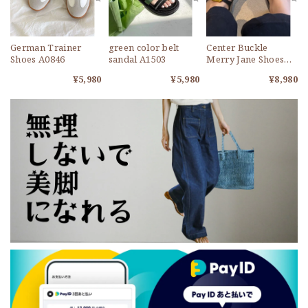
German Trainer
green color belt
Center Buckle
Shoes A0846
sandal A1503
Merry Jane Shoes
A1733
¥5,980
¥5,980
¥8,980