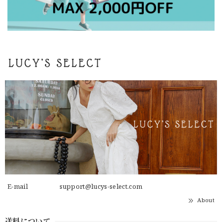
E-mail
support@lucys-select.com
About
送料について