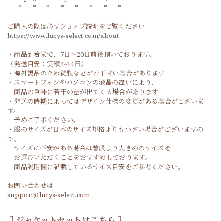
-----*-----*-----*-----*-----*-----*-----*-----*
ご購入の際は必ずショップ説明をご覧ください
https://www.lucys-select.com/about
・商品到着まで、7日～20日前後頂いております。
（発送目安：実績4~10日）
・海外製品のため縫製などが若干甘い場合があります
・スマートフォンやパソコンの液晶の違いにより、
商品の色味に若干の差が出てくる場合があります
・発送の時期によってはデザイン仕様の変更がある場合がございま
す。
予めご了承ください。
・服のサイズが日本のサイズ規格よりも小さい場合がございますの
で、
サイズに不安がある場合は普段より大きめのサイズを
お選びいただくことをおすすめしております。
商品説明欄に記載しているサイズ目安をご参考ください。
お問い合わせは
support@lucys-select.com
⇩ジャケットセットはこちら⇩