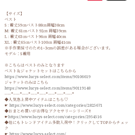
【サイズ】
ベスト
S : 着丈59㎝バスト88㎝肩幅38cm
M: 着丈61㎝バスト92㎝ 肩幅39cm
L : 着丈63㎝バスト96㎝ 肩幅40cm
XL : 着丈65㎝バスト100㎝ 肩幅41cm
※手作業採寸のため1~3cmの誤差がある場合がございます。
モデル：S着用
※こちらはベストのみとなります
ベスト＆ジャケットセットはこちらから
https://www.lucys-select.com/items/90106619
ジャケットのみはこちら
https://www.lucys-select.com/items/90119148
-----*-----*-----*-----*-----*-----*-----*-----*
◆人気急上昇中アイテムはこちら♡
☛
https://www.lucys-select.com/categories/2825671
◆おまとめ買いがお得なアクセサリーシリーズ‼
☛
https://www.lucys-select.com/categories/2954516
◆他にもトレンドアイテム多数入荷中！クリックしてTOPからチェッ
ク
☛
https://www.lucys-select.com/