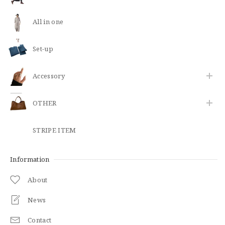
All in one
Set-up
​Accessory
OTHER
STRIPE ITEM
Information
About
News
Contact