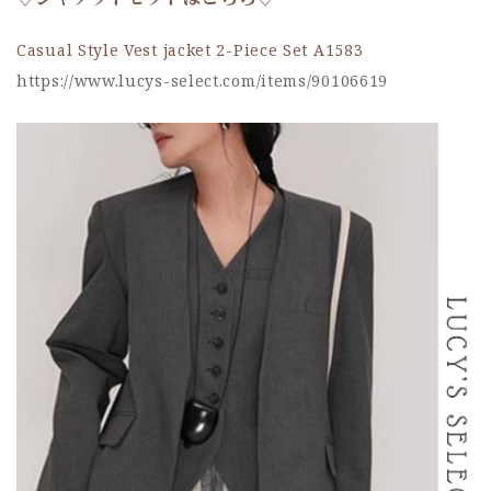
Casual Style Vest jacket 2-Piece Set A1583
https://www.lucys-select.com/items/90106619