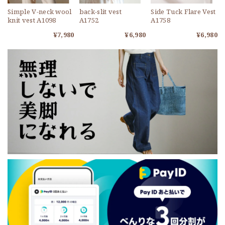
Simple V-neck wool
back-slit vest
Side Tuck Flare Vest
knit vest A1098
A1752
A1758
¥7,980
¥6,980
¥6,980