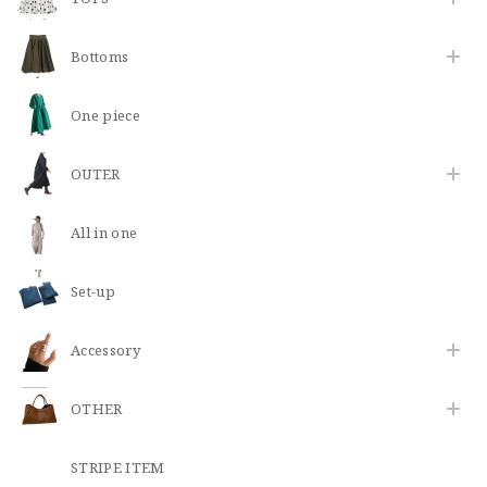
Bottoms
One piece
OUTER
All in one
Set-up
​Accessory
OTHER
STRIPE ITEM