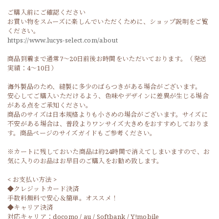
ご購入前にご確認ください
お買い物をスムーズに楽しんでいただくために、ショップ説明をご覧
ください。
https://www.lucys-select.com/about
商品到着まで通常7〜20日前後お時間をいただいております。（発送
実績：4〜10日）
海外製品のため、縫製に多少のばらつきがある場合がございます。
安心してご購入いただけるよう、色味やデザインに差異が生じる場合
がある点をご承知ください。
商品のサイズは日本規格よりも小さめの場合がございます。サイズに
不安がある場合は、普段よりワンサイズ大きめをおすすめしておりま
す。商品ページのサイズガイドもご参考ください。
※カートに残しておいた商品は約24時間で消えてしまいますので、お
気に入りのお品はお早目のご購入をお勧め致します。
< お支払い方法 >
◆クレジットカード決済
手数料無料で安心＆簡単。オススメ！
◆キャリア決済
対応キャリア：docomo / au / Softbank / Y!mobile