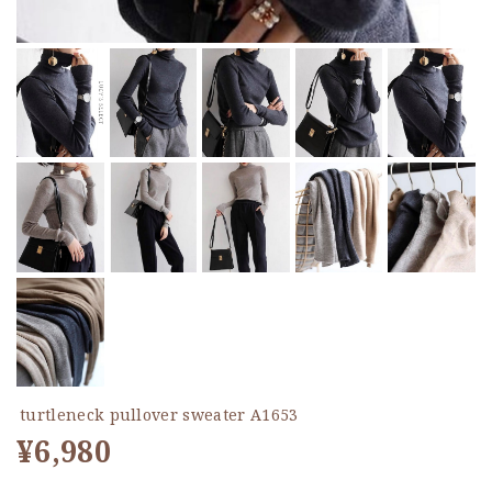
turtleneck pullover sweater A1653
¥6,980