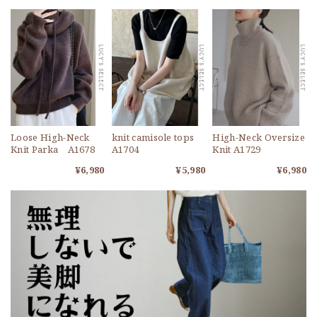
Loose High-Neck
knit camisole tops
High-Neck Oversize
Knit Parka A1678
A1704
Knit A1729
¥6,980
¥5,980
¥6,980