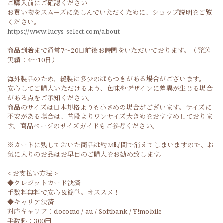
ご購入前にご確認ください
お買い物をスムーズに楽しんでいただくために、ショップ説明をご覧
ください。
https://www.lucys-select.com/about
商品到着まで通常7〜20日前後お時間をいただいております。（発送
実績：4〜10日）
海外製品のため、縫製に多少のばらつきがある場合がございます。
安心してご購入いただけるよう、色味やデザインに差異が生じる場合
がある点をご承知ください。
商品のサイズは日本規格よりも小さめの場合がございます。サイズに
不安がある場合は、普段よりワンサイズ大きめをおすすめしておりま
す。商品ページのサイズガイドもご参考ください。
※カートに残しておいた商品は約24時間で消えてしまいますので、お
気に入りのお品はお早目のご購入をお勧め致します。
< お支払い方法 >
◆クレジットカード決済
手数料無料で安心＆簡単。オススメ！
◆キャリア決済
対応キャリア：docomo / au / Softbank / Y!mobile
手数料：300円