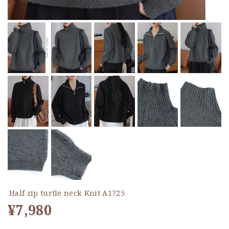
Half zip turtle neck Knit A1725
¥7,980