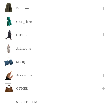
Bottoms
One piece
OUTER
All in one
Set-up
​Accessory
OTHER
STRIPE ITEM