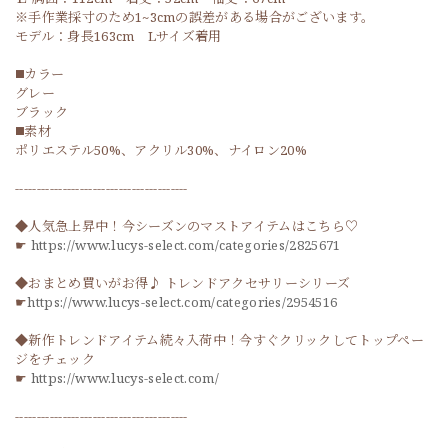
※手作業採寸のため1~3cmの誤差がある場合がございます。
モデル：身長163cm Lサイズ着用
◼️カラー
グレー
ブラック
◼️素材
ポリエステル50%、アクリル30%、ナイロン20%
----------------------------------------
◆人気急上昇中！今シーズンのマストアイテムはこちら♡
☛
https://www.lucys-select.com/categories/2825671
◆おまとめ買いがお得♪ トレンドアクセサリーシリーズ
☛
https://www.lucys-select.com/categories/2954516
◆新作トレンドアイテム続々入荷中！今すぐクリックしてトップペー
ジをチェック
☛
https://www.lucys-select.com/
----------------------------------------