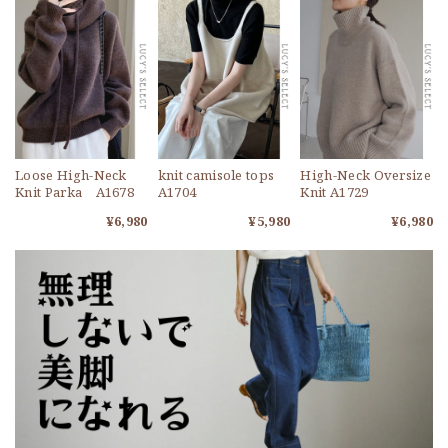
Loose High-Neck
knit camisole tops
High-Neck Oversize
Knit Parka A1678
A1704
Knit A1729
¥6,980
¥5,980
¥6,980