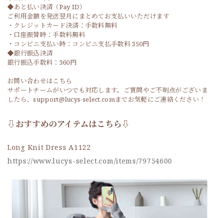
◆あと払い決済（Pay ID）
ご利用金額を発送翌月にまとめてお支払いいただけます
・クレジットカード決済：手数料無料
・口座振替時：手数料無料
・コンビニ支払い時：コンビニ支払手数料 350円
◆銀行振込決済
銀行振込手数料：360円
お問い合わせはこちら
サポートチームがいつでも対応します。ご質問やご不明点がございま
したら、support@lucys-select.comまでお気軽にご連絡ください！
⇩おすすめのアイテムはこちら⇩
Long Knit Dress A1122
https://www.lucys-select.com/items/79754600